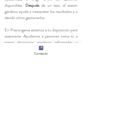
disponibles. 
Después
 de un test, el asesor 
genético ayuda a interpretar los resultados y a 
decidir cómo gestionarlos.
En Precongenia estamos a tu disposición para 
asesorarte. Ayudamos a personas como tú a 
tomar decisiones genéticas informadas y 
conscientes. 
¡
Contacta
 con nosotros sin 
Contacto
compromiso!
Entradas recientes
Ver todo